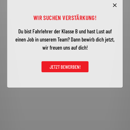
WIR SUCHEN VERSTÄRKUNG!
Du bist Fahrlehrer der Klasse B und hast Lust auf
einen Job in unserem Team? Dann bewirb dich jetzt,
wir freuen uns auf dich!
JETZT BEWERBEN!