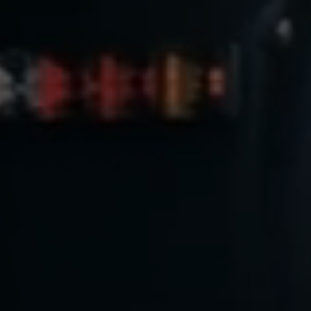
Du bist Fahrlehrer der Klasse B und hast Lust auf
einen Job in unserem Team? Dann bewirb dich jetzt,
wir freuen uns auf dich!
JETZT BEWERBEN!