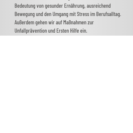
Bedeutung von gesunder Ernährung, ausreichend
Bewegung und den Umgang mit Stress im Berufsalltag.
Außerdem gehen wir auf Maßnahmen zur
Unfallprävention und Ersten Hilfe ein.
Umweltschutz:
Wir sensibilisieren dich für
umweltgerechtes Verhalten im Straßenverkehr. Dazu
gehören Themen wie Abfallvermeidung, die korrekte
Entsorgung
von Gefahrstoffen und der bewusste
Umgang mit Ressourcen.
JETZT ANMELDEN