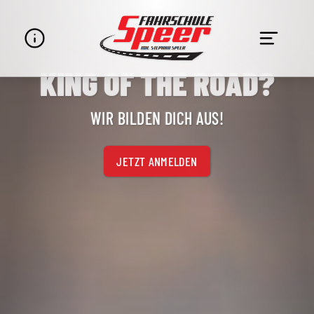
KING OF THE ROAD?
Navigation
überspringen
WIR BILDEN DICH AUS!
JETZT ANMELDEN
STANDORTE & UNTERRICHT
DAS TEAM