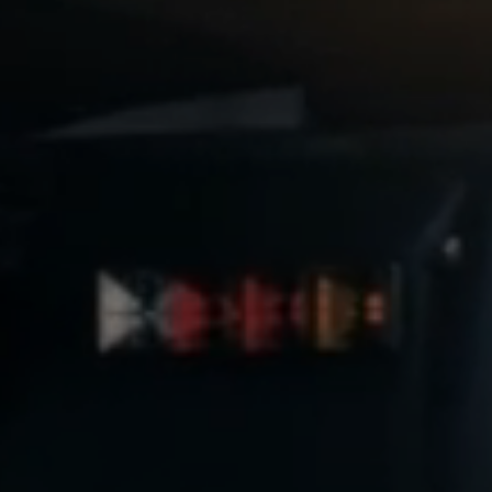
WIR SUCHEN VERSTÄRKUNG!
 Fahrlehrer der Klasse B und hast Lust auf einen Job in unserem Te
bewirb dich jetzt, wir freuen uns auf dich!
JETZT BEWERBEN!