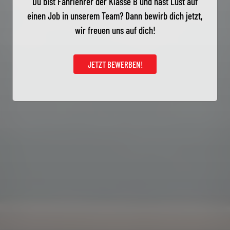
Du bist Fahrlehrer der Klasse B und hast Lust auf
einen Job in unserem Team? Dann bewirb dich jetzt,
wir freuen uns auf dich!
JETZT BEWERBEN!