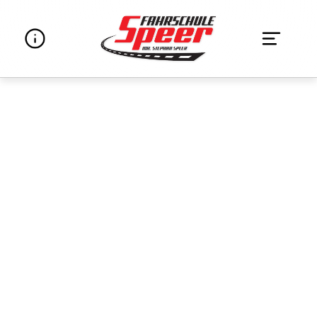
Navigation
überspringen
WIR SUCHEN VERSTÄRKUNG!
Du bist Fahrlehrer der Klasse B und hast Lust auf
einen Job in unserem Team? Dann bewirb dich jetzt,
wir freuen uns auf dich!
JETZT BEWERBEN!
STANDORTE & UNTERRICHT
DAS TEAM