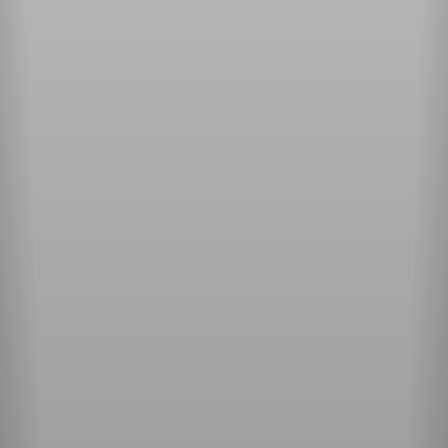
WIR SUCHEN VERSTÄRKUNG!
Du bist Fahrlehrer der Klasse B und hast Lust auf
einen Job in unserem Team? Dann bewirb dich jetzt,
wir freuen uns auf dich!