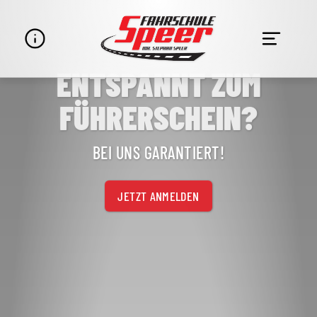
ENTSPANNT ZUM
Navigation
überspringen
FÜHRERSCHEIN?
BEI UNS GARANTIERT!
JETZT ANMELDEN
STANDORTE & UNTERRICHT
DAS TEAM